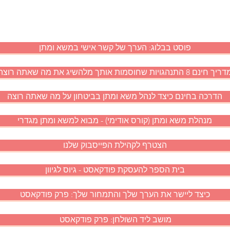
פוסט בבלוג: הערך של קשר אישי במשא ומתן
יך חינם 8 התנהגויות שחוסמות אותך מלהשיג את מה שאתה רוצה
הדרכה בחינם כיצד לנהל משא ומתן בביטחון על מה שאתה רוצה
מנהלת משא ומתן (קורס אודימי) - מבוא למשא ומתן מגדרי
הצטרף לקהילת הפייסבוק שלנו
בית הספר להעסקת פודקאסט - גיוס לגיוון
כיצד ליישר את הערך שלך והתמחור שלך: פרק פודקאסט
מושב ליד השולחן: פרק פודקאסט