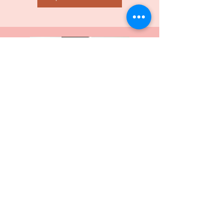
למי מתאימה הסדנה
?
לדעתי המשתתפת הצעירה ביותר שלי הייתה
סטודנטית פקיסטנית בת 20, והמבוגרת ביותר
סבתא לנכדים בת 80 מרמלה. באמצע היה לי
מכל וכל, אשת עסקים עצמאית מארה"ב,
סמנכ''לית בסטארטאפ מברלין. בעלת חנות
מאוגנדה, מורה לאנגלית מיפן.
לחלקן היה יותר
ניסיון במשא ומתן, לחלקן לא היה כלל.