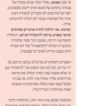
אי שם ב2019, אחרי כמה שנים טובות של
עבודה בתחום של משא ומתן ויישוב סכסוכים,
רצף של אירועים לא קשורים לכאורה הציב
אותי מול מציאות שכבר לא יכולתי להתכחש
אליה-
כ
אישה, אני הולכת לחוות אתגרים מסוימים
וכדאי שאגיע ערוכה להתמודד איתם.
התגלית
המפתיעה הייתה, ששום דבר ממה שלמדתי
בהכשרת המו''מ "הקלאסית" שלי לא הצליח
לתת מענה מדויק לאתגרים שפגשתי.
הספרים והמחקרים על מו''מ נכתבו ברובם על
ידי גברים, הם לא נתנו טיפים איך להתמודד עם
זה שלא משנה כמה ניסיון ויכולת את מראה
מתייחסים אליך כאילו את ילדה, או עם זה
שבכל פעם שאת מגלה אסרטיביות טוענים
שאת אגרסיבית וגברית מדי.
החלטתי למלא את החור הזה, והתחלתי לדבר
עם נשים מכל העולם. עשיתי סדנאות והקשבתי